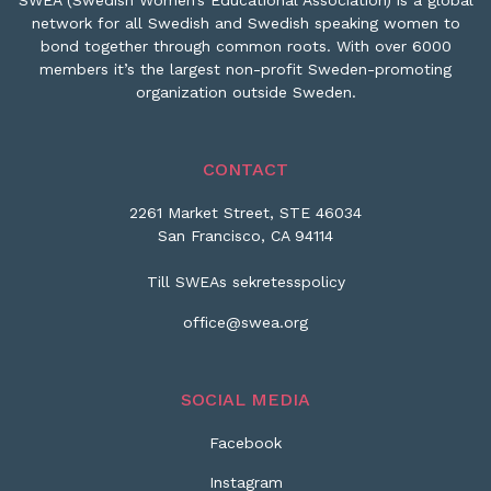
SWEA (Swedish Women’s Educational Association) is a global
network for all Swedish and Swedish speaking women to
bond together through common roots. With over 6000
members it’s the largest non-profit Sweden-promoting
organization outside Sweden.
CONTACT
2261 Market Street, STE 46034
San Francisco, CA 94114
Till SWEAs sekretesspolicy
office@swea.org
SOCIAL MEDIA
Facebook
Instagram