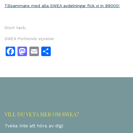
Tillsammans med alla SWEA avdelningar fick vi in 99000!
Stort tack,
SWEA Portlands styrelse
Facebook
Mastodon
Email
Share
VILL DU VETA MER OM SWEA?
Tveka inte att höra av dig!