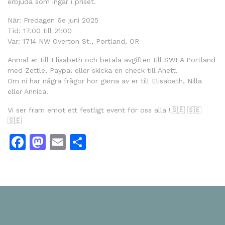
erbjuda som ingår i priset.
När: Fredagen 6e juni 2025
Tid: 17.00 till 21:00
Var: 1714 NW Overton St., Portland, OR
Anmäl er till Elisabeth och betala avgiften till SWEA Portland
med Zettle, Paypal eller skicka en check till Anett.
Om ni har några frågor hör gärna av er till Elisabeth, Nilla
eller Annica.
Vi ser fram emot ett festligt event för oss alla !🇸🇪 🇸🇪
🇸🇪
Facebook
Mastodon
Email
Share