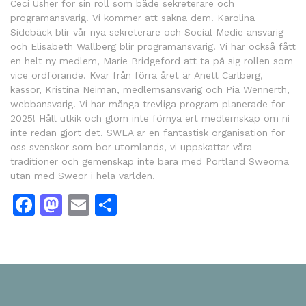
Ceci Usher för sin roll som både sekreterare och
programansvarig! Vi kommer att sakna dem! Karolina
Sidebäck blir vår nya sekreterare och Social Medie ansvarig
och Elisabeth Wallberg blir programansvarig. Vi har också fått
en helt ny medlem, Marie Bridgeford att ta på sig rollen som
vice ordförande. Kvar från förra året är Anett Carlberg,
kassör, Kristina Neiman, medlemsansvarig och Pia Wennerth,
webbansvarig. Vi har många trevliga program planerade för
2025! Håll utkik och glöm inte förnya ert medlemskap om ni
inte redan gjort det. SWEA är en fantastisk organisation för
oss svenskor som bor utomlands, vi uppskattar våra
traditioner och gemenskap inte bara med Portland Sweorna
utan med Sweor i hela världen.
Facebook
Mastodon
Email
Share