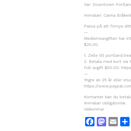
Var: Downtown Portland
Anmälan: Carina Bråken
Passa på att förnya di
—
Medlemsavgiften har int
$25.00.
1. Zelle till portland.t
2. Betala med kort via 
Full avgift $55.00: h
—
Yngre än 25 år eller st
https://www.paypal.c
Kontanter kan du betal
Anmälan obligatorisk.
Välkomna!
Facebo
Mast
Em