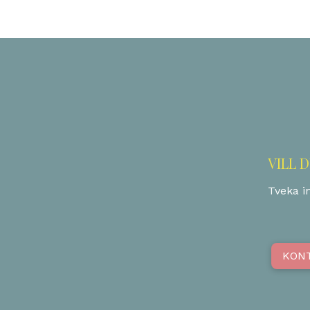
VILL 
Tveka in
KON