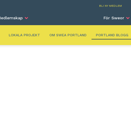
Port
BLI NY MEDLEM
edlemskap
För Sweor
LOKALA PROJEKT
OM SWEA PORTLAND
PORTLAND BLOGG