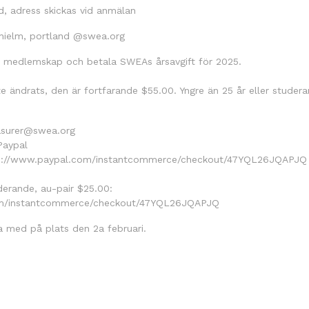
, adress skickas vid anmälan
hielm, portland @swea.org
tt medlemskap och betala SWEAs årsavgift för 2025.
e ändrats, den är fortfarande $55.00. Yngre än 25 år eller studera
reasurer@swea.org
Paypal
ttps://www.paypal.com/instantcommerce/checkout/47YQL26JQAPJQ
uderande, au-pair $25.00:
om/instantcommerce/checkout/47YQL26JQAPJQ
a med på plats den 2a februari.
ok
odon
ail
Share