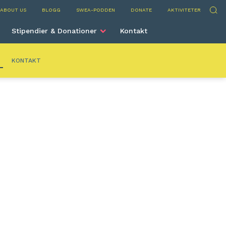
land
Sök
ABOUT US
BLOGG
SWEA-PODDEN
DONATE
AKTIVITETER
Stipendier & Donationer
Kontakt
KONTAKT