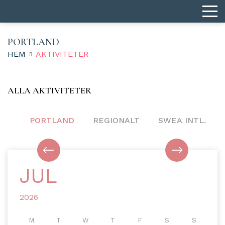
PORTLAND
HEM
AKTIVITETER
ALLA AKTIVITETER
PORTLAND
REGIONALT
SWEA INTL.
JUL
2026
M
T
W
T
F
S
S